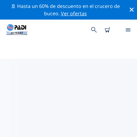
🚢 Hasta un 60% de descuento en el crucero de
buceo.
Ver ofertas
LAS MEJORES ACTIVIDADES
PROFESIONALES CERCA DE
ISLAS EXTERIORES DE LAS
SEYCHELLES
Descubre los eventos y actividades profesionales que
se realizan cerca de Islas exteriores de las Seychelles
con la ayuda de los filtros de arriba o con el mapa
interactivo.