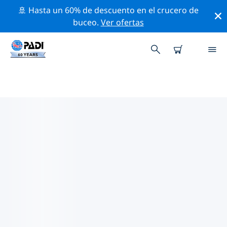
🚢 Hasta un 60% de descuento en el crucero de
buceo.
Ver ofertas
LAS MEJORES ACTIVIDADES
PROFESIONALES CERCA DE
JACKSONVILLE
Descubre los eventos y actividades profesionales que
se realizan cerca de Jacksonville con la ayuda de los
filtros de arriba o con el mapa interactivo.