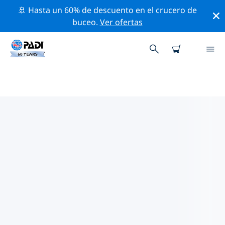
🚢 Hasta un 60% de descuento en el crucero de
buceo.
Ver ofertas
LAS MEJORES ACTIVIDADES
PROFESIONALES CERCA DE
JEFFERSON CITY
Descubre los eventos y actividades profesionales que
se realizan cerca de Jefferson City con la ayuda de los
filtros de arriba o con el mapa interactivo.