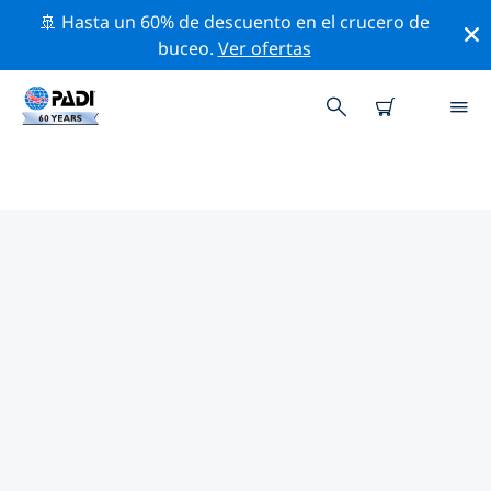
🚢 Hasta un 60% de descuento en el crucero de
buceo.
Ver ofertas
LAS MEJORES ACTIVIDADES
PROFESIONALES CERCA DE
JERSEY
Descubre los eventos y actividades profesionales que
se realizan cerca de Jersey con la ayuda de los filtros
de arriba o con el mapa interactivo.