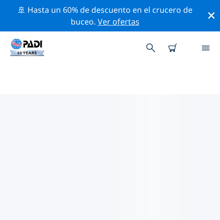
🚢 Hasta un 60% de descuento en el crucero de
buceo.
Ver ofertas
LAS MEJORES ACTIVIDADES
PROFESIONALES CERCA DE
JIANGSU
Descubre los eventos y actividades profesionales que
se realizan cerca de Jiangsu con la ayuda de los filtros
de arriba o con el mapa interactivo.