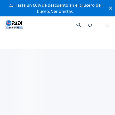
🚢 Hasta un 60% de descuento en el crucero de
buceo.
Ver ofertas
LAS MEJORES ACTIVIDADES
PROFESIONALES CERCA DE JILIN
Descubre los eventos y actividades profesionales que
se realizan cerca de Jilin con la ayuda de los filtros de
arriba o con el mapa interactivo.