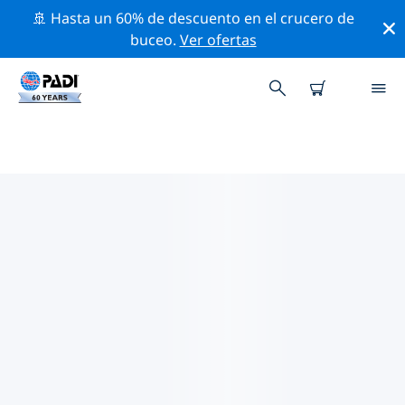
🚢 Hasta un 60% de descuento en el crucero de
buceo.
Ver ofertas
LAS MEJORES ACTIVIDADES
PROFESIONALES CERCA DE
JORDANIA
Descubre los eventos y actividades profesionales que
se realizan cerca de Jordania con la ayuda de los filtros
de arriba o con el mapa interactivo.