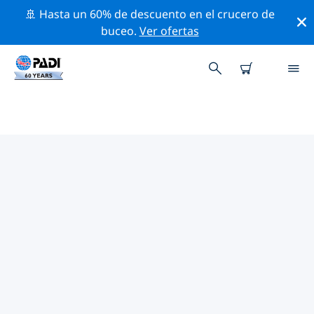
🚢 Hasta un 60% de descuento en el crucero de
buceo.
Ver ofertas
LAS MEJORES ACTIVIDADES
PROFESIONALES CERCA DE
KIRIBATI
Descubre los eventos y actividades profesionales que
se realizan cerca de Kiribati con la ayuda de los filtros
de arriba o con el mapa interactivo.