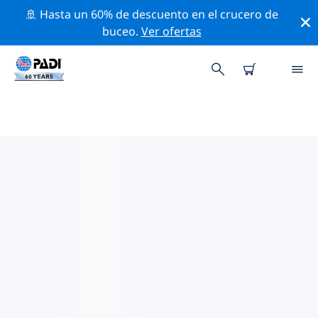
🚢 Hasta un 60% de descuento en el crucero de
buceo.
Ver ofertas
LAS MEJORES ACTIVIDADES
PROFESIONALES CERCA DE KOH
SAMUI
Descubre los eventos y actividades profesionales que
se realizan cerca de Koh Samui con la ayuda de los
filtros de arriba o con el mapa interactivo.