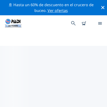
🚢 Hasta un 60% de descuento en el crucero de
buceo.
Ver ofertas
LAS MEJORES ACTIVIDADES
PROFESIONALES CERCA DE LA
MADDALENA
Descubre los eventos y actividades profesionales que
se realizan cerca de La Maddalena con la ayuda de los
filtros de arriba o con el mapa interactivo.