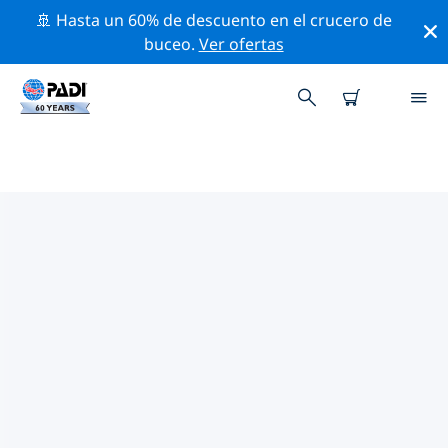
🚢 Hasta un 60% de descuento en el crucero de
buceo.
Ver ofertas
LAS MEJORES ACTIVIDADES
PROFESIONALES CERCA DE ISLA
LADY MUSGRAVE
Descubre los eventos y actividades profesionales que
se realizan cerca de Isla Lady Musgrave con la ayuda
de los filtros de arriba o con el mapa interactivo.