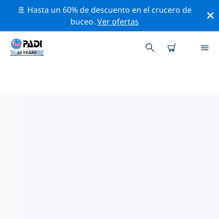
🚢 Hasta un 60% de descuento en el crucero de
buceo.
Ver ofertas
LAS MEJORES ACTIVIDADES
PROFESIONALES CERCA DE
LAGO DE CONSTANZA
Descubre los eventos y actividades profesionales que
se realizan cerca de lago de Constanza con la ayuda de
los filtros de arriba o con el mapa interactivo.