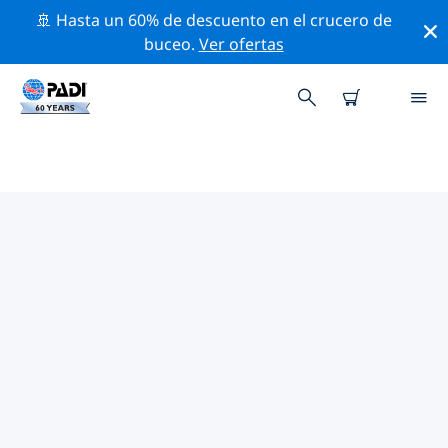
🚢 Hasta un 60% de descuento en el crucero de
buceo.
Ver ofertas
LAS MEJORES ACTIVIDADES
PROFESIONALES CERCA DE MAR
ROJO
Descubre los eventos y actividades profesionales que
se realizan cerca de mar Rojo con la ayuda de los
filtros de arriba o con el mapa interactivo.