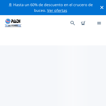
🚢 Hasta un 60% de descuento en el crucero de
buceo.
Ver ofertas
LAS MEJORES ACTIVIDADES
PROFESIONALES CERCA DE
MARIA LA GORDA
Descubre los eventos y actividades profesionales que
se realizan cerca de Maria la Gorda con la ayuda de los
filtros de arriba o con el mapa interactivo.