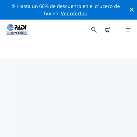
🚢 Hasta un 60% de descuento en el crucero de
buceo.
Ver ofertas
LAS MEJORES ACTIVIDADES
PROFESIONALES CERCA DE
NEWCASTLE
Descubre los eventos y actividades profesionales que
se realizan cerca de Newcastle con la ayuda de los
filtros de arriba o con el mapa interactivo.