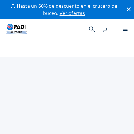
🚢 Hasta un 60% de descuento en el crucero de
buceo.
Ver ofertas
LAS MEJORES ACTIVIDADES
PROFESIONALES CERCA DE
PIACENZA
Descubre los eventos y actividades profesionales que
se realizan cerca de Piacenza con la ayuda de los
filtros de arriba o con el mapa interactivo.