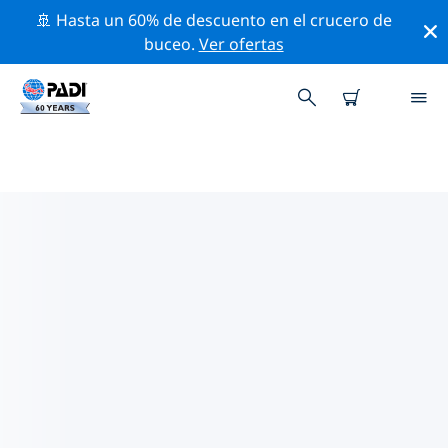
🚢 Hasta un 60% de descuento en el crucero de
buceo.
Ver ofertas
LAS MEJORES ACTIVIDADES
PROFESIONALES CERCA DE PISA
Descubre los eventos y actividades profesionales que
se realizan cerca de Pisa con la ayuda de los filtros de
arriba o con el mapa interactivo.