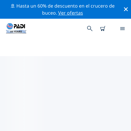
🚢 Hasta un 60% de descuento en el crucero de
buceo.
Ver ofertas
LAS MEJORES ACTIVIDADES
PROFESIONALES CERCA DE
PORTO ROTONDO
Descubre los eventos y actividades profesionales que
se realizan cerca de Porto Rotondo con la ayuda de los
filtros de arriba o con el mapa interactivo.