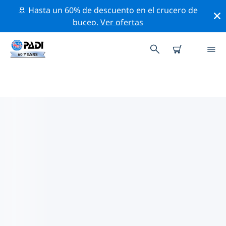
🚢 Hasta un 60% de descuento en el crucero de
buceo.
Ver ofertas
LAS MEJORES ACTIVIDADES
PROFESIONALES CERCA DE
PUERTO DE LA SELVA
Descubre los eventos y actividades profesionales que
se realizan cerca de Puerto de la Selva con la ayuda de
los filtros de arriba o con el mapa interactivo.