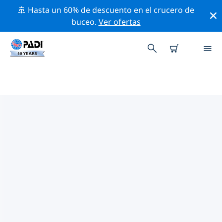
🚢 Hasta un 60% de descuento en el crucero de
buceo.
Ver ofertas
LAS MEJORES ACTIVIDADES
PROFESIONALES CERCA DE
PUERTO LINCOLN
Descubre los eventos y actividades profesionales que
se realizan cerca de Puerto Lincoln con la ayuda de los
filtros de arriba o con el mapa interactivo.