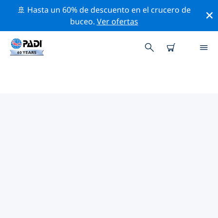
🚢 Hasta un 60% de descuento en el crucero de
buceo.
Ver ofertas
LAS MEJORES ACTIVIDADES
PROFESIONALES CERCA DE RAJA
AMPAT
Descubre los eventos y actividades profesionales que
se realizan cerca de Raja Ampat con la ayuda de los
filtros de arriba o con el mapa interactivo.