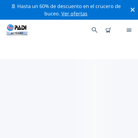
🚢 Hasta un 60% de descuento en el crucero de
buceo.
Ver ofertas
LAS MEJORES ACTIVIDADES
PROFESIONALES CERCA DE
ROMA
Descubre los eventos y actividades profesionales que
se realizan cerca de Roma con la ayuda de los filtros
de arriba o con el mapa interactivo.