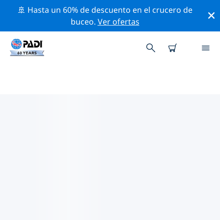
🚢 Hasta un 60% de descuento en el crucero de
buceo.
Ver ofertas
LAS MEJORES ACTIVIDADES
PROFESIONALES CERCA DE SAN
JORGE
Descubre los eventos y actividades profesionales que
se realizan cerca de San Jorge con la ayuda de los
filtros de arriba o con el mapa interactivo.