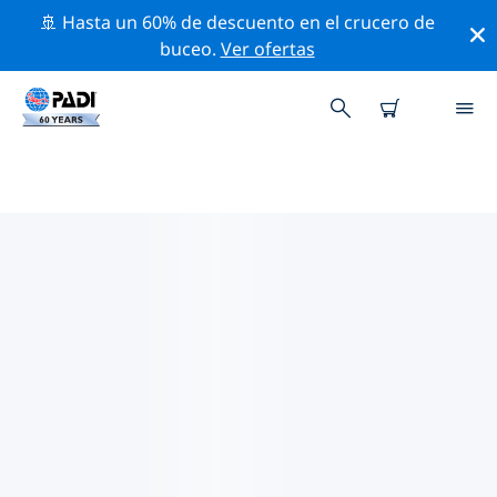
🚢 Hasta un 60% de descuento en el crucero de
buceo.
Ver ofertas
LAS MEJORES ACTIVIDADES
PROFESIONALES CERCA DE
SANTIAGO DE CALI
Descubre los eventos y actividades profesionales que
se realizan cerca de Santiago de Cali con la ayuda de
los filtros de arriba o con el mapa interactivo.