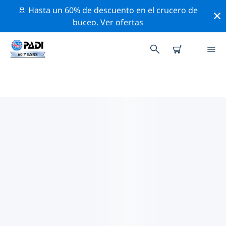
🚢 Hasta un 60% de descuento en el crucero de
buceo.
Ver ofertas
LAS MEJORES ACTIVIDADES
PROFESIONALES CERCA DE SÃO
JOSÉ DOS CAMPOS
Descubre los eventos y actividades profesionales que
se realizan cerca de São José dos Campos con la ayuda
de los filtros de arriba o con el mapa interactivo.