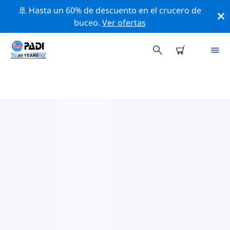
🚢 Hasta un 60% de descuento en el crucero de
buceo.
Ver ofertas
LAS MEJORES ACTIVIDADES
PROFESIONALES CERCA DE SEA
OF CORTEZ
Descubre los eventos y actividades profesionales que
se realizan cerca de Sea of Cortez con la ayuda de los
filtros de arriba o con el mapa interactivo.