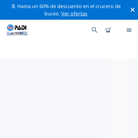
🚢 Hasta un 60% de descuento en el crucero de
buceo.
Ver ofertas
LAS MEJORES ACTIVIDADES
PROFESIONALES CERCA DE
SERBIA
Descubre los eventos y actividades profesionales que
se realizan cerca de Serbia con la ayuda de los filtros
de arriba o con el mapa interactivo.