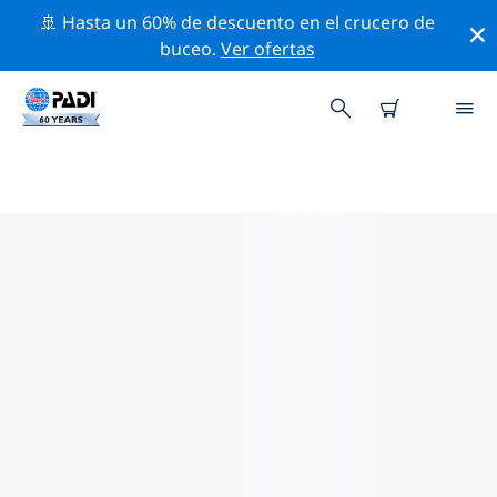
🚢 Hasta un 60% de descuento en el crucero de
buceo.
Ver ofertas
LAS MEJORES ACTIVIDADES
PROFESIONALES CERCA DE ST.
GEORGE
Descubre los eventos y actividades profesionales que
se realizan cerca de St. George con la ayuda de los
filtros de arriba o con el mapa interactivo.