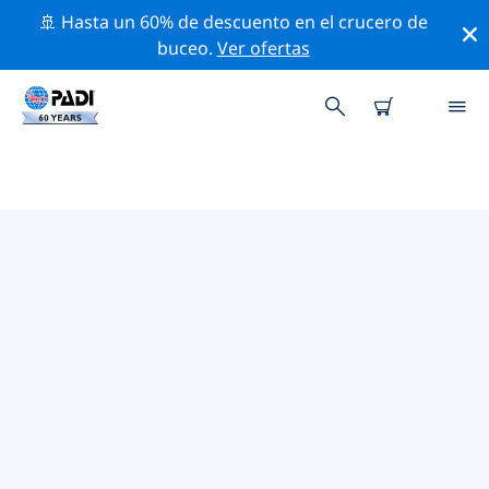
🚢 Hasta un 60% de descuento en el crucero de
buceo.
Ver ofertas
LAS MEJORES ACTIVIDADES
PROFESIONALES CERCA DE
SUDBURY
Descubre los eventos y actividades profesionales que
se realizan cerca de Sudbury con la ayuda de los filtros
de arriba o con el mapa interactivo.