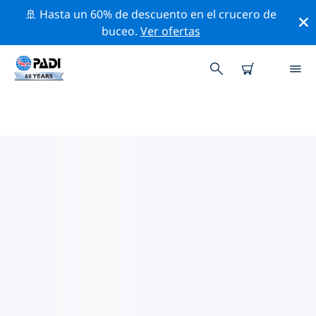
🚢 Hasta un 60% de descuento en el crucero de
buceo.
Ver ofertas
LAS MEJORES ACTIVIDADES
PROFESIONALES CERCA DE SÝMI
Descubre los eventos y actividades profesionales que
se realizan cerca de Sými con la ayuda de los filtros de
arriba o con el mapa interactivo.