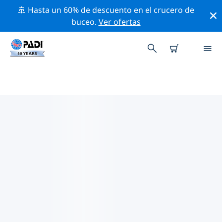
🚢 Hasta un 60% de descuento en el crucero de
buceo.
Ver ofertas
LAS MEJORES ACTIVIDADES
PROFESIONALES CERCA DE
TIROLO
Descubre los eventos y actividades profesionales que
se realizan cerca de Tirolo con la ayuda de los filtros
de arriba o con el mapa interactivo.