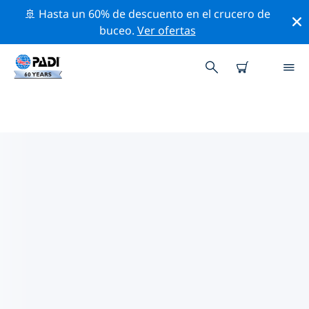
🚢 Hasta un 60% de descuento en el crucero de
buceo.
Ver ofertas
LAS MEJORES ACTIVIDADES
PROFESIONALES CERCA DE
ULJIN-GUN
Descubre los eventos y actividades profesionales que
se realizan cerca de Uljin-gun con la ayuda de los
filtros de arriba o con el mapa interactivo.