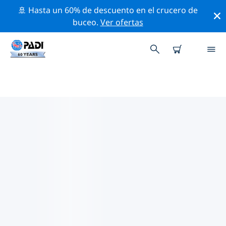
🚢 Hasta un 60% de descuento en el crucero de
buceo.
Ver ofertas
LAS MEJORES ACTIVIDADES
PROFESIONALES CERCA DE
VARSOVIA
Descubre los eventos y actividades profesionales que
se realizan cerca de Varsovia con la ayuda de los filtros
de arriba o con el mapa interactivo.