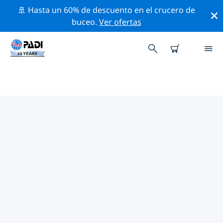
🚢 Hasta un 60% de descuento en el crucero de
buceo.
Ver ofertas
LAS MEJORES ACTIVIDADES
PROFESIONALES CERCA DE
WALLIS Y FUTUNA
Descubre los eventos y actividades profesionales que
se realizan cerca de Wallis y Futuna con la ayuda de los
filtros de arriba o con el mapa interactivo.