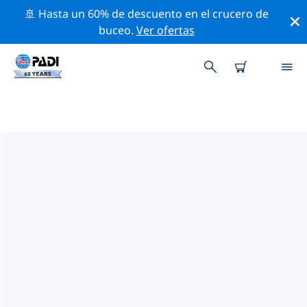
🚢 Hasta un 60% de descuento en el crucero de
buceo.
Ver ofertas
LAS MEJORES ACTIVIDADES
PROFESIONALES CERCA DE
WENATCHEE
Descubre los eventos y actividades profesionales que
se realizan cerca de Wenatchee con la ayuda de los
filtros de arriba o con el mapa interactivo.