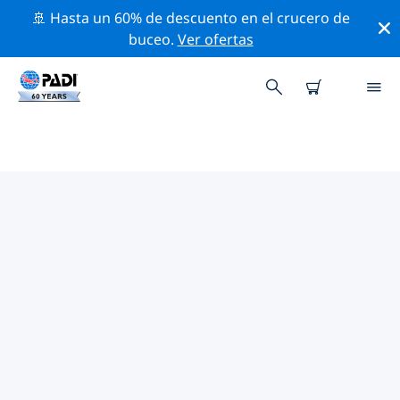
🚢 Hasta un 60% de descuento en el crucero de
buceo.
Ver ofertas
LAS MEJORES ACTIVIDADES
PROFESIONALES CERCA DE
ZHONGSHAN
Descubre los eventos y actividades profesionales que
se realizan cerca de Zhongshan con la ayuda de los
filtros de arriba o con el mapa interactivo.