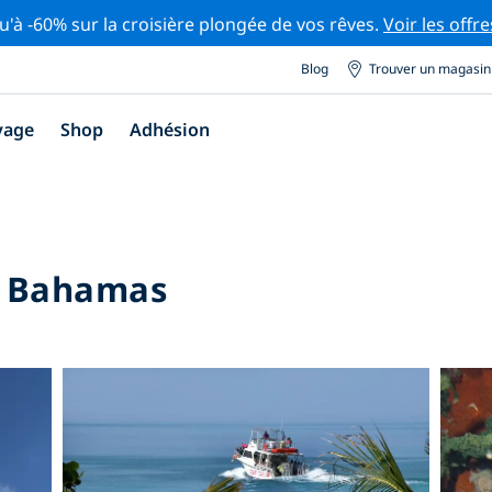
u'à -60% sur la croisière plongée de vos rêves.
Voir les offre
Blog
Trouver un magasin
yage
Shop
Adhésion
e Bahamas