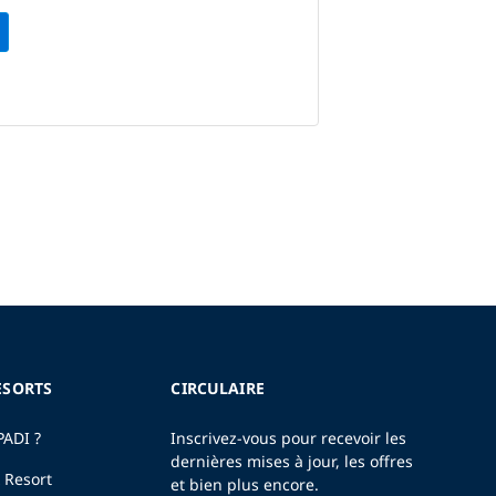
ESORTS
CIRCULAIRE
PADI ?
Inscrivez-vous pour recevoir les
dernières mises à jour, les offres
 Resort
et bien plus encore.