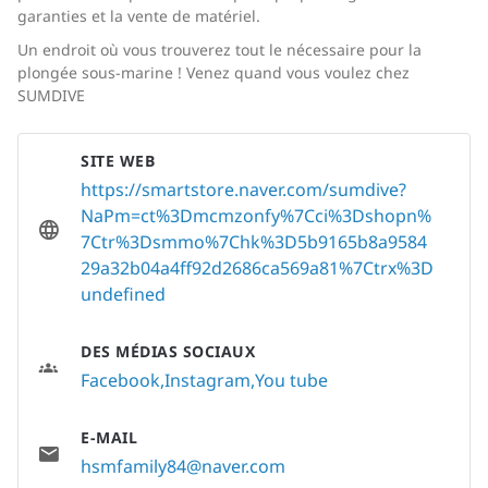
garanties et la vente de matériel.
Un endroit où vous trouverez tout le nécessaire pour la
plongée sous-marine ! Venez quand vous voulez chez
SUMDIVE
SITE WEB
https://smartstore.naver.com/sumdive?
NaPm=ct%3Dmcmzonfy%7Cci%3Dshopn%
7Ctr%3Dsmmo%7Chk%3D5b9165b8a9584
29a32b04a4ff92d2686ca569a81%7Ctrx%3D
undefined
DES MÉDIAS SOCIAUX
Facebook
Instagram
You tube
E-MAIL
hsmfamily84@naver.com