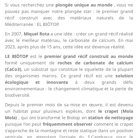
Si vous recherchez une
plongée unique au monde
, vous ne
pouvez pas manquer notre plongée star : le premier grand
récif construit avec des matériaux naturels de la
Méditerranée : EL BIÒTOP.
En 2007,
Miquel Rota
a une idée : créer un grand récif réalisé
avec le meilleur matériau, le carbonate de calcium. En mai
2023, après plus de 15 ans, cette idée est devenue réalité.
LE BIÒTOP
est le
premier grand récif construit au monde
formé uniquement de
roches de carbonate de calcium
(CaCo3),
un substrat qui constitue le squelette de la plupart
des organismes marins. Ce grand récif est une
solution
écologique et innovante
à deux grands défis
environnementaux : le changement climatique et la perte de
biodiversité.
Depuis le premier mois de sa mise en œuvre, il est devenu
un habitat pour plusieurs espèces, dont
le crapet (Mola
Mola)
, qui ont transformé le Biotop en
station de nettoyage
puisque l'on peut
fréquemment
observer
comment le crapet
s'approche de la montagne et reste statique dans un position
verticale, en attendant l'arrivée du S.Cantharus pour le