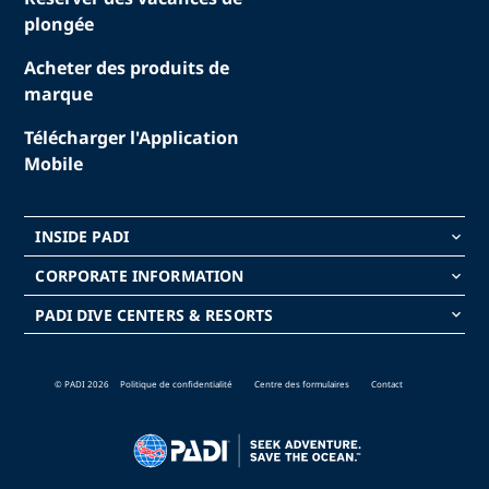
plongée
Acheter des produits de
marque
Télécharger l'Application
Mobile
INSIDE PADI
keyboard_arrow_down
CORPORATE INFORMATION
keyboard_arrow_down
PADI DIVE CENTERS & RESORTS
keyboard_arrow_down
© PADI 2026
Politique de confidentialité
Centre des formulaires
Contact