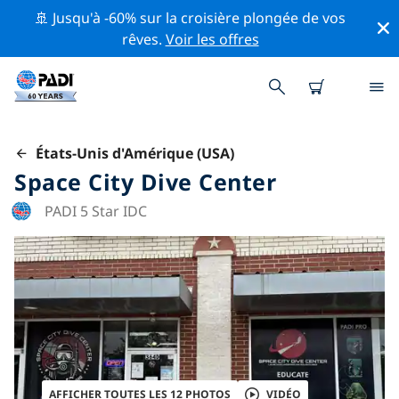
🚢 Jusqu'à -60% sur la croisière plongée de vos
rêves.
Voir les offres
États-Unis d'Amérique (USA)
Space City Dive Center
PADI 5 Star IDC
AFFICHER TOUTES LES 12 PHOTOS
VIDÉO