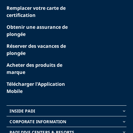
Remplacer votre carte de
certification
Obtenir une assurance de
plongée
Réserver des vacances de
plongée
Acheter des produits de
marque
Télécharger l'Application
Mobile
INSIDE PADI
keyboard_arrow_down
CORPORATE INFORMATION
keyboard_arrow_down
PADI DIVE CENTERS & RESORTS
keyboard_arrow_down