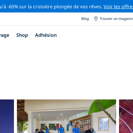
u'à -60% sur la croisière plongée de vos rêves.
Voir les offre
Blog
Trouver un magasin
yage
Shop
Adhésion