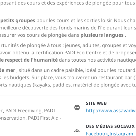
posant des cours et des expériences de plongée pour tous 
 petits groupes
pour les cours et les sorties loisir. Nous 
e meilleure découverte des fonds marins de l'île durant leur 
 assurer vos cours de plongée dans
plusieurs langues
.
tunités de plongée à tous : jeunes, adultes, groupes et voy
voir obtenu la certification PADI Eco Centre et de propose
le respect de l'humanité
dans toutes nos activités nautiqu
de mer
, situé dans un cadre paisible, idéal pour les routards
us les budgets. Sur place, vous trouverez un restaurant-bar (
orts nautiques (kayaks, paddles, matériel de plongée avec t
SITE WEB
c, PADI Freediving, PADI
http://www.assavadi
servation, PADI First Aid -
DES MÉDIAS SOCIAUX
Facebook
Instagram