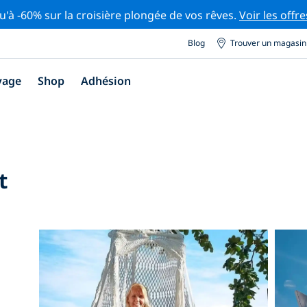
u'à -60% sur la croisière plongée de vos rêves.
Voir les offre
Blog
Trouver un magasin
yage
Shop
Adhésion
t