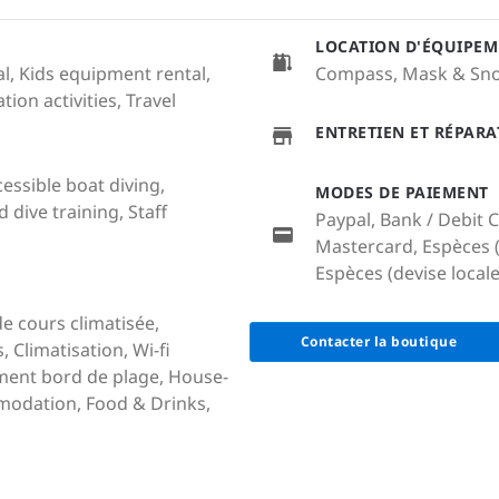
LOCATION D'ÉQUIPEM
l, Kids equipment rental,
Compass, Mask & Sno
ion activities, Travel
ENTRETIEN ET RÉPAR
cessible boat diving,
MODES DE PAIEMENT
dive training, Staff
Paypal, Bank / Debit C
Mastercard, Espèces (
Espèces (devise locale
de cours climatisée,
Contacter la boutique
Climatisation, Wi-fi
ment bord de plage, House-
mmodation, Food & Drinks,