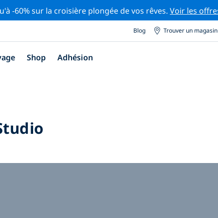
u'à -60% sur la croisière plongée de vos rêves.
Voir les offre
Blog
Trouver un magasin
yage
Shop
Adhésion
Studio