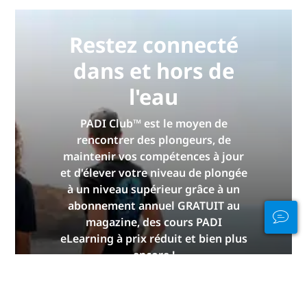
Restez connecté
dans et hors de
l'eau
PADI Club™ est le moyen de
rencontrer des plongeurs, de
maintenir vos compétences à jour
et d'élever votre niveau de plongée
à un niveau supérieur grâce à un
abonnement annuel GRATUIT au
magazine, des cours PADI
eLearning à prix réduit et bien plus
encore !
REJOIGNEZ-NOUS
MAINTENANT