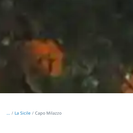
...
/
La Sicile
Capo Milazzo