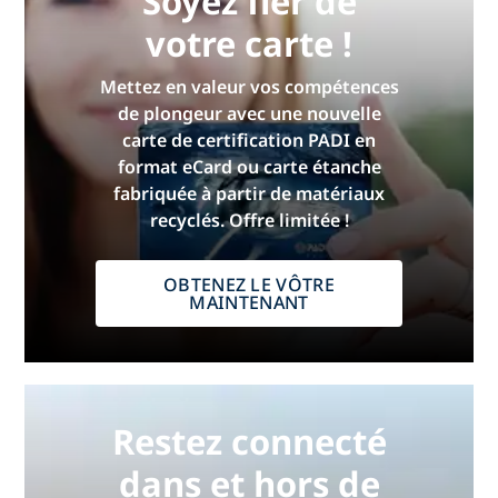
Soyez fier de
votre carte !
Mettez en valeur vos compétences
de plongeur avec une nouvelle
carte de certification PADI en
format eCard ou carte étanche
fabriquée à partir de matériaux
recyclés. Offre limitée !
OBTENEZ LE VÔTRE
MAINTENANT
Restez connecté
dans et hors de