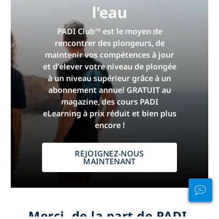
l'eau
PADI Club™ est le moyen de
rencontrer des plongeurs, de
maintenir vos compétences à jour
et d'élever votre niveau de plongée
à un niveau supérieur grâce à un
abonnement annuel GRATUIT au
magazine, des cours PADI
eLearning à prix réduit et bien plus
encore !
REJOIGNEZ-NOUS
MAINTENANT
Merci, de la part de PADI.