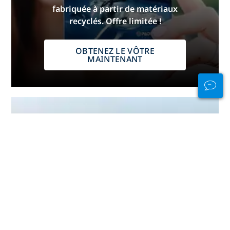
fabriquée à partir de matériaux
recyclés. Offre limitée !
OBTENEZ LE VÔTRE
MAINTENANT
Restez connecté
dans et hors de
l'eau
PADI Club™ est le moyen de
rencontrer des plongeurs, de
maintenir vos compétences à jour
et d'élever votre niveau de plongée