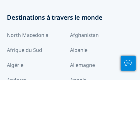
Destinations à travers le monde
North Macedonia
Afghanistan
Afrique du Sud
Albanie
Algérie
Allemagne
Andorre
Angola
Anguilla
Antigua-et-Barbuda
Arabie saoudite
Arctique
Argentine
Arménie