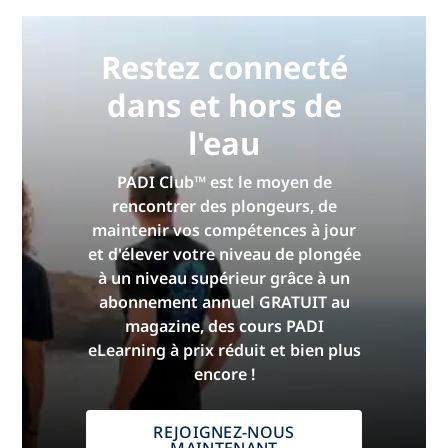
Restez connecté
dans et hors de
l'eau
PADI Club™ est le moyen de
rencontrer des plongeurs, de
maintenir vos compétences à jour
et d'élever votre niveau de plongée
à un niveau supérieur grâce à un
abonnement annuel GRATUIT au
magazine, des cours PADI
eLearning à prix réduit et bien plus
encore !
REJOIGNEZ-NOUS