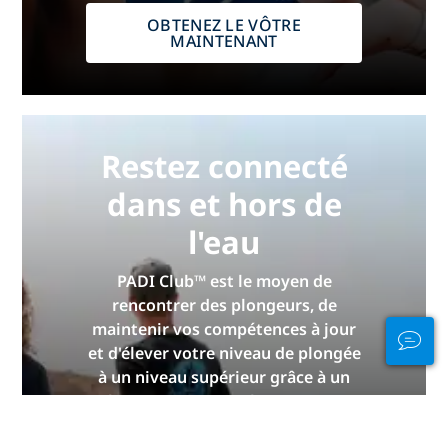
OBTENEZ LE VÔTRE
MAINTENANT
Restez connecté
dans et hors de
l'eau
PADI Club™ est le moyen de
rencontrer des plongeurs, de
maintenir vos compétences à jour
et d'élever votre niveau de plongée
à un niveau supérieur grâce à un
abonnement annuel GRATUIT au
magazine, des cours PADI