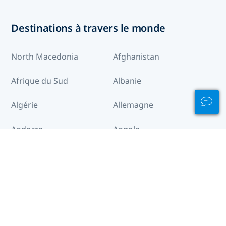
Destinations à travers le monde
North Macedonia
Afghanistan
Afrique du Sud
Albanie
Algérie
Allemagne
Andorre
Angola
Anguilla
Antigua-et-Barbuda
Arabie saoudite
Arctique
Argentine
Arménie