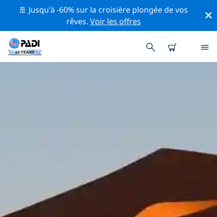
🚢 Jusqu'à -60% sur la croisière plongée de vos
rêves.
Voir les offres