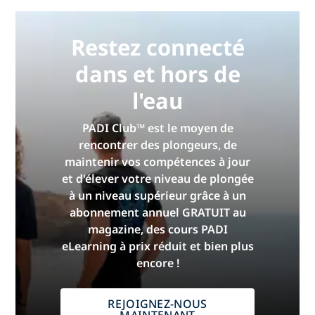
Restez connecté
dans et hors de
l'eau
PADI Club™ est le moyen de
rencontrer des plongeurs, de
maintenir vos compétences à jour
et d'élever votre niveau de plongée
à un niveau supérieur grâce à un
abonnement annuel GRATUIT au
magazine, des cours PADI
eLearning à prix réduit et bien plus
encore !
REJOIGNEZ-NOUS